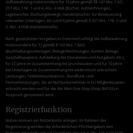
Aufbewahrung insbesondere für 10 Jahre gemäß §§ 147 Abs. 1 AO,
257 Abs. 1 Nr. 1 und 4, Abs. 4 HGB (Bücher, Aufzeichnungen,
Lageberichte, Buchungsbelege, Handelsbücher, für Besteuerung
relevanter Unterlagen, etc.) und 6 Jahre gemäß § 257 Abs. 1 Nr. 2 und
3, Abs. 4 HGB (Handelsbriefe).
Nach gesetzlichen Vorgaben in Österreich erfolgt die Aufbewahrung
insbesondere für 7 J gemäß § 132 Abs. 1 BAO
(Buchhaltungsunterlagen, Belege/Rechnungen, Konten, Belege,
Geschäftspapiere, Aufstellung der Einnahmen und Ausgaben, etc.),
für 22 Jahre im Zusammenhang mit Grundstücken und für 10 Jahre
bei Unterlagen im Zusammenhang mit elektronisch erbrachten
Leistungen, Telekommunikations-, Rundfunk- und
Fernsehleistungen, die an Nichtunternehmer in EU-Mitgliedstaaten
erbracht werden und für die der Mini-One-Stop-Shop (MOSS) in
Anspruch genommen wird.
Registrierfunktion
Nutzer können ein Nutzerkonto anlegen. Im Rahmen der
Registrierung werden die erforderlichen Pflichtangaben den
Nutzern mitgeteilt und auf Grundlage des Art. 6 Abs. 1 lit. b DSGVO