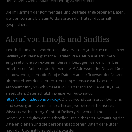
der Nutzer zwecks Spamerkennung zu verarbeiten.
Die im Rahmen der Kommentare und Beiträge angegebenen Daten,
werden von uns bis zum Widerspruch der Nutzer dauerhaft
gespeichert.
Abruf von Emojis und Smilies
Innerhalb unseres WordPress-Blogs werden grafische Emojis (bzw.
Smilies), d.h. kleine grafische Dateien, die Gefühle ausdrücken,
eingesetzt, die von externen Servern bezogen werden. Hierbei
erheben die Anbieter der Server, die IP-Adressen der Nutzer. Dies
ist notwendig, damit die Emojie-Dateien an die Browser der Nutzer
übermittelt werden können. Der Emojie-Service wird von der
Automattic Inc., 60 29th Street #343, San Francisco, CA 94110, USA,
angeboten. Datenschutzhinweise von Automattic:
https://automattic.com/privacy/
. Die verwendeten Server-Domains
sind s.w.org und twemoji.maxcdn.com, wobei es sich unseres
Wissens nach um sog. Content-Delivery-Networks handelt, also
Server, die lediglich einer schnellen und sicheren Übermittlung der
Dateien dienen und die personenbezogenen Daten der Nutzer
nach der Übermittlung gelöscht werden.