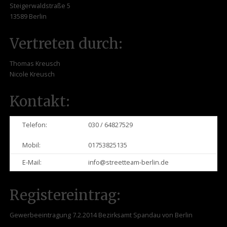
Steigerwaldstraße 5
13589 Berlin
Vertreten durch:
Thomas Kreusch
Nicole Kreusch
Kontakt:
Telefon:
030 / 64827529
Mobil:
01753825135
E-Mail:
info@streetteam-berlin.de
Registereintrag:
Gewerbeeintragung 7.2.2014 Bezirksamt Spandau von Berlin