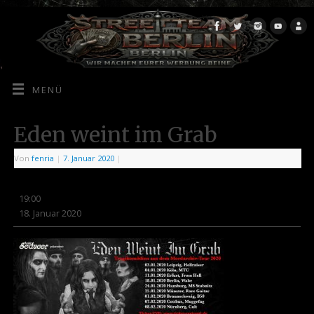
MENÜ
Eden weint im Grab
Von
fenria
|
7. Januar 2020
|
19:00
18. Januar 2020