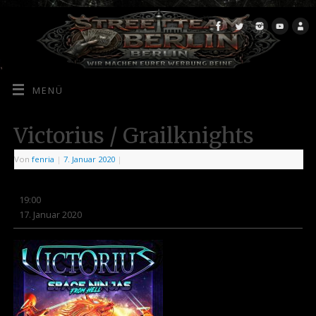
MENÜ
Victorius / Grailknights
Von
fenria
|
7. Januar 2020
|
19:00
17. Januar 2020